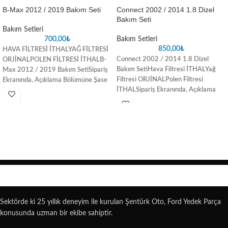
B-Max 2012 / 2019 Bakım Seti
Connect 2002 / 2014 1.8 Dizel
Bakım Seti
Bakım Setleri
700,00
₺
Bakım Setleri
850,00
₺
HAVA FİLTRESİ İTHAL
YAĞ FİLTRESİ
Connect 2002 / 2014 1.8 Dizel
ORJİNAL
POLEN FİLTRESİ İTHAL
B-
Bakım Seti
Hava Filtresi İTHAL
Yağ
Max 2012 / 2019 Bakım Seti
Sipariş
Filtresi ORJİNAL
Polen Filtresi
Ekranında, Açıklama Bölümüne Şase
İTHAL
Sipariş Ekranında, Açıklama
Numarasını Yazmanız, Satın Aldığınız
Bölümüne Şase Numarasını
Parçada oluşabilecek uyuşmazlık
Yazmanız, Satın Aldığınız Parçada
sorunlarını ortadan kaldıracaktır.
oluşabilecek uyuşmazlık sorunlarını
ortadan kaldıracaktır
Sektörde ki 25 yıllık deneyim ile kurulan Şentürk Oto, Ford Yedek Parça
konusunda uzman bir ekibe sahiptir.