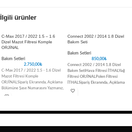
İlgili ürünler
C-Max 2017 / 2022 1.5 – 1.6
Connect 2002 / 2014 1.8 Dizel
Dizel Mazot Filtresi Komple
Bakım Seti
ORJİNAL
Bakım Setleri
Bakım Setleri
850,00
₺
2.750,00
₺
Connect 2002 / 2014 1.8 Dizel
C-Max 2017 / 2022 1.5 - 1.6 Dizel
Bakım Seti
Hava Filtresi İTHAL
Yağ
Mazot Filtresi Komple
Filtresi ORJİNAL
Polen Filtresi
ORJİNALSipariş Ekranında, Açıklama
İTHAL
Sipariş Ekranında, Açıklama
Bölümüne Şase Numarasını Yazmanız,
Bölümüne Şase Numarasını
Satın Aldığınız Parçada oluşabilecek
Yazmanız, Satın Aldığınız Parçada
uyuşmazlık sorunlarını ortadan
oluşabilecek uyuşmazlık sorunlarını
kaldıracaktır.
ortadan kaldıracaktır