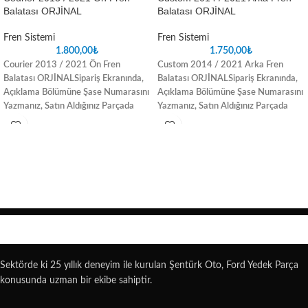
Balatası ORJİNAL
Balatası ORJİNAL
Fren Sistemi
Fren Sistemi
1.800,00
₺
1.750,00
₺
Courier 2013 / 2021 Ön Fren
Custom 2014 / 2021 Arka Fren
Balatası ORJİNAL
Sipariş Ekranında,
Balatası ORJİNAL
Sipariş Ekranında,
Açıklama Bölümüne Şase Numarasını
Açıklama Bölümüne Şase Numarasını
Yazmanız, Satın Aldığınız Parçada
Yazmanız, Satın Aldığınız Parçada
oluşabilecek uyuşmazlık sorunlarını
oluşabilecek uyuşmazlık sorunlarını
ortadan kaldıracaktır
ortadan kaldıracaktır
Sektörde ki 25 yıllık deneyim ile kurulan Şentürk Oto, Ford Yedek Parça
konusunda uzman bir ekibe sahiptir.