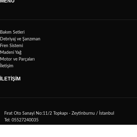
MENÜ
Bakım Setleri
Debriyaj ve Şanzıman
Fren Sistemi
Madeni Yağ
Motor ve Parçaları
İletişim
İLETİŞİM
Fırat Oto Sanayi No:11/2 Topkapı - Zeytinburnu / İstanbul
Tel: 05527240035
Tel: 0212 483 10 20
Mail: info@senturkford.com