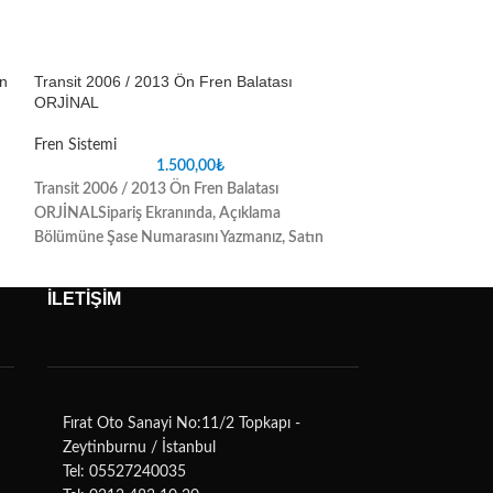
en
Transit 2006 / 2013 Ön Fren Balatası
Transit 2006 / 20
ORJİNAL
İTHAL
Fren Sistemi
Fren Sistemi
1.500,00
₺
Transit 2006 / 2013 Ön Fren Balatası
Transit 2006 / 201
ORJİNAL
Sipariş Ekranında, Açıklama
İTHAL
Sipariş Ekr
Bölümüne Şase Numarasını Yazmanız, Satın
Şase Numarasını Ya
Aldığınız Parçada oluşabilecek uyuşmazlık
Parçada oluşabilec
sorunlarını ortadan kaldıracaktır
ortadan kaldıracak
İLETİŞİM
Fırat Oto Sanayi No:11/2 Topkapı -
Zeytinburnu / İstanbul
Tel: 05527240035