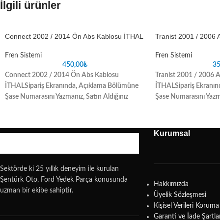
İlgili ürünler
Connect 2002 / 2014 Ön Abs Kablosu İTHAL
Tranist 2001 / 2006 A
Fren Sistemi
Fren Sistemi
450,00
₺
35
Connect 2002 / 2014 Ön Abs Kablosu
Tranist 2001 / 2006 Ar
İTHAL
Sipariş Ekranında, Açıklama Bölümüne
İTHAL
Sipariş Ekranı
Şase Numarasını Yazmanız, Satın Aldığınız
Şase Numarasını Yazma
Parçada oluşabilecek uyuşmazlık sorunlarını
Parçada oluşabilecek 
ortadan kaldıracaktır
ortadan kaldıracaktır
Kurumsal
Sektörde ki 25 yıllık deneyim ile kurulan
Şentürk Oto, Ford Yedek Parça konusunda
Hakkımızda
uzman bir ekibe sahiptir.
Üyelik Sözleşmesi
Kişisel Verileri Koru
Garanti ve İade Şartla