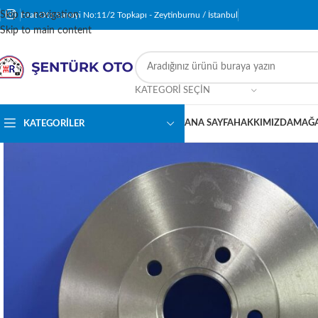
Skip to navigation
Fırat Oto Sanayi No:11/2 Topkapı - Zeytinburnu / İstanbul
Skip to main content
KATEGORI SEÇIN
ANA SAYFA
HAKKIMIZDA
MAĞ
KATEGORILER