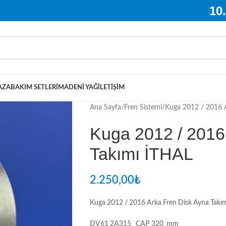
10
AZA
BAKIM SETLERI
MADENI YAĞ
İLETIŞIM
Ana Sayfa
Fren Sistemi
Kuga 2012 / 2016 A
Kuga 2012 / 2016
Takımı İTHAL
2.250,00
₺
Kuga 2012 / 2016 Arka Fren Disk Ayna Takı
DV61 2A315 ÇAP 320 mm