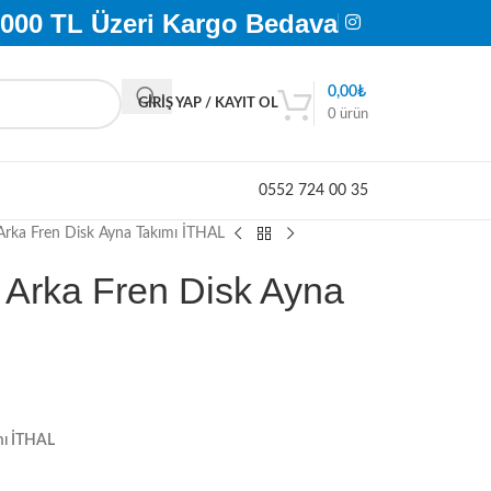
.000 TL Üzeri Kargo Bedava
0,00
₺
GIRIŞ YAP / KAYIT OL
0
ürün
0552 724 00 35
rka Fren Disk Ayna Takımı İTHAL
 Arka Fren Disk Ayna
mı İTHAL