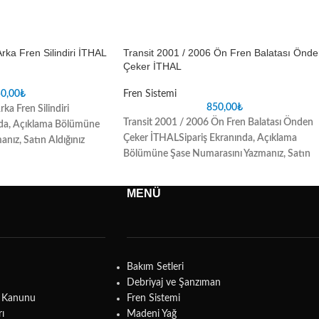
rka Fren Silindiri İTHAL
Transit 2001 / 2006 Ön Fren Balatası Önd
Çeker İTHAL
0,00
₺
Fren Sistemi
850,00
₺
ka Fren Silindiri
Transit 2001 / 2006 Ön Fren Balatası Önden
nda, Açıklama Bölümüne
Çeker İTHAL
Sipariş Ekranında, Açıklama
nız, Satın Aldığınız
Bölümüne Şase Numarasını Yazmanız, Satın
uyuşmazlık sorunlarını
Aldığınız Parçada oluşabilecek uyuşmazlık
sorunlarını ortadan kaldıracaktır
MENÜ
Bakım Setleri
Debriyaj ve Şanzıman
ma Kanunu
Fren Sistemi
rı
Madeni Yağ