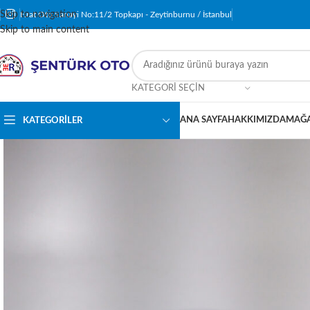
Skip to navigation
Fırat Oto Sanayi No:11/2 Topkapı - Zeytinburnu / İstanbul
Skip to main content
KATEGORI SEÇIN
ANA SAYFA
HAKKIMIZDA
MAĞ
KATEGORILER