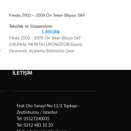
Fiesta 2002 – 2009 Ön Teker Bilyası SKF
Fiesta 2009 – 201
FAG
Tekerlek ve Süspansiyon
1.300,00
₺
Tekerlek ve Süspa
Fiesta 2002 - 2009 Ön Teker Bilyası SKF
Fiesta 2002 - 200
(ORJİNAL MONTAJ ÜRÜNÜDÜR)Sipariş
e
(ORJİNAL MONTA
Ekranında, Açıklama Bölümüne Şase
Ekranında, Açıkl
Numarasını Yazmanız, Satın Aldığınız Parçada
Numarasını Yazman
oluşabilecek uyuşmazlık sorunlarını ortadan
oluşabilecek uyuşm
kaldıracaktır
İLETİŞİM
kaldıracaktır
Fırat Oto Sanayi No:11/2 Topkapı -
Zeytinburnu / İstanbul
Tel: 05527240035
Tel: 0212 483 10 20