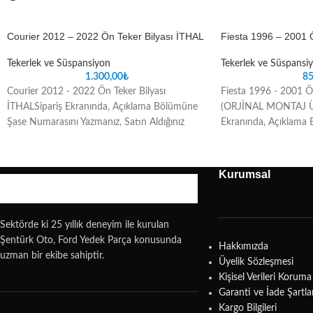
Courier 2012 – 2022 Ön Teker Bilyası İTHAL
Fiesta 1996 – 2001 
Tekerlek ve Süspansiyon
Tekerlek ve Süspansi
1.300,00
₺
85
Courier 2012 - 2022 Ön Teker Bilyası
Fiesta 1996 - 2001 Ö
İTHALSipariş Ekranında, Açıklama Bölümüne
(ORJİNAL MONTAJ 
Şase Numarasını Yazmanız, Satın Aldığınız
Ekranında, Açıklama
Parçada oluşabilecek uyuşmazlık sorunlarını
Numarasını Yazmanız, 
ortadan kaldıracaktır
oluşabilecek uyuşmazl
kaldıracaktır
Kurumsal
Sektörde ki 25 yıllık deneyim ile kurulan
Şentürk Oto, Ford Yedek Parça konusunda
Hakkımızda
uzman bir ekibe sahiptir.
Üyelik Sözleşmesi
Kişisel Verileri Koru
Garanti ve İade Şartla
Kargo Bilgileri