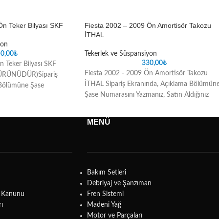
Ön Teker Bilyası SKF
Fiesta 2002 – 2009 Ön Amortisör Takozu
İTHAL
yon
0,00
₺
Tekerlek ve Süspansiyon
330,00
₺
n Teker Bilyası SKF
Fiesta 2002 - 2009 Ön Amortisör Takozu
ÜRÜNÜDÜR)Sipariş
İTHAL Sipariş Ekranında, Açıklama Bölümün
 Bölümüne Şase
Şase Numarasını Yazmanız, Satın Aldığınız
Satın Aldığınız Parçada
Parçada oluşabilecek uyuşmazlık sorunlarını
ık sorunlarını ortadan
ortadan kaldıracaktır
MENÜ
Bakım Setleri
Debriyaj ve Şanzıman
ma Kanunu
Fren Sistemi
rı
Madeni Yağ
Motor ve Parçaları