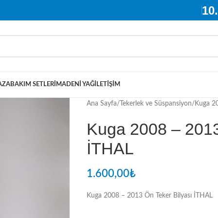
10
AZA
BAKIM SETLERI
MADENI YAĞ
İLETIŞIM
Ana Sayfa
Tekerlek ve Süspansiyon
Kuga 20
Kuga 2008 – 2013
İTHAL
1.600,00
₺
Kuga 2008 – 2013 Ön Teker Bilyası İTHAL