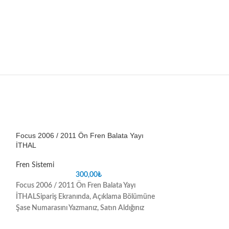
Focus 2006 / 2011 Ön Fren Balata Yayı
Transit 2001 / 2
İTHAL
Fren Sistemi
Fren Sistemi
300,00
₺
Transit 2001 / 200
Focus 2006 / 2011 Ön Fren Balata Yayı
İTHAL
Sipariş Ekr
İTHAL
Sipariş Ekranında, Açıklama Bölümüne
Şase Numarasını Ya
Şase Numarasını Yazmanız, Satın Aldığınız
Parçada oluşabilec
Parçada oluşabilecek uyuşmazlık sorunlarını
ortadan kaldıracak