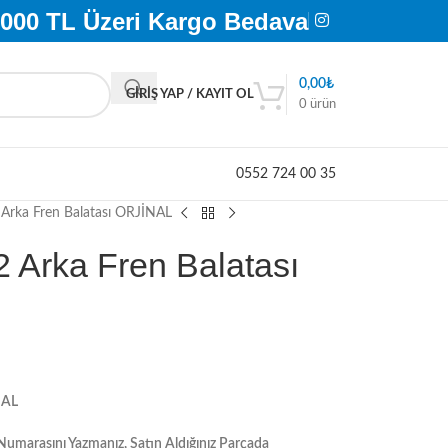
.000 TL Üzeri Kargo Bedava
0,00
₺
GIRIŞ YAP / KAYIT OL
0
ürün
0552 724 00 35
Arka Fren Balatası ORJİNAL
 Arka Fren Balatası
NAL
umarasını Yazmanız, Satın Aldığınız Parçada