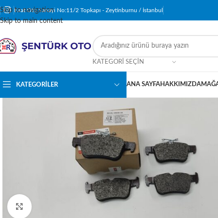
Skip to navigation
Fırat Oto Sanayi No:11/2 Topkapı - Zeytinburnu / İstanbul
Skip to main content
KATEGORI SEÇIN
ANA SAYFA
HAKKIMIZDA
MAĞ
KATEGORILER
Resmi Büyüt