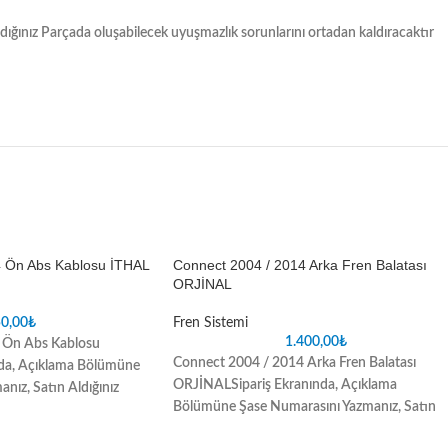
ğınız Parçada oluşabilecek uyuşmazlık sorunlarını ortadan kaldıracaktır
4 Ön Abs Kablosu İTHAL
Connect 2004 / 2014 Arka Fren Balatası
ORJİNAL
0,00
₺
Fren Sistemi
1.400,00
₺
 Ön Abs Kablosu
Connect 2004 / 2014 Arka Fren Balatası
nda, Açıklama Bölümüne
ORJİNAL
Sipariş Ekranında, Açıklama
nız, Satın Aldığınız
Bölümüne Şase Numarasını Yazmanız, Satın
uyuşmazlık sorunlarını
Aldığınız Parçada oluşabilecek uyuşmazlık