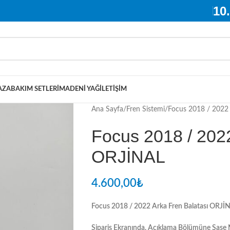
10
AZA
BAKIM SETLERI
MADENI YAĞ
İLETIŞIM
Ana Sayfa
Fren Sistemi
Focus 2018 / 2022 
Focus 2018 / 2022
ORJİNAL
4.600,00
₺
Focus 2018 / 2022 Arka Fren Balatası ORJİ
Sipariş Ekranında, Açıklama Bölümüne Şase N