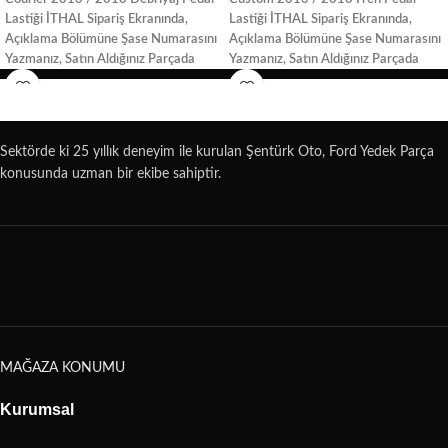
Lastiği İTHAL
Sipariş Ekranında,
Lastiği İTHAL
Sipariş Ekranında,
Açıklama Bölümüne Şase Numarasını
Açıklama Bölümüne Şase Numarasını
Yazmanız, Satın Aldığınız Parçada
Yazmanız, Satın Aldığınız Parçada
oluşabilecek uyuşmazlık sorunlarını
oluşabilecek uyuşmazlık sorunlarını
ortadan kaldıracaktır
ortadan kaldıracaktır
Sektörde ki 25 yıllık deneyim ile kurulan Şentürk Oto, Ford Yedek Parça
konusunda uzman bir ekibe sahiptir.
MAĞAZA KONUMU
Kurumsal