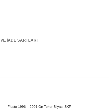
 VE İADE ŞARTLARI
Fiesta 1996 – 2001 Ön Teker Bilyası SKF
Focus 1998 – 200