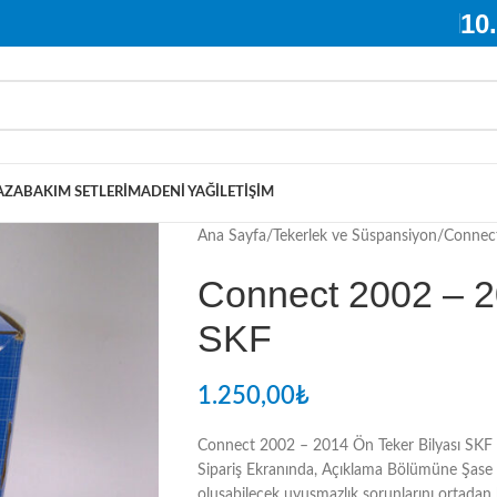
10
AZA
BAKIM SETLERI
MADENI YAĞ
İLETIŞIM
Ana Sayfa
Tekerlek ve Süspansiyon
Connect
Connect 2002 – 2
SKF
1.250,00
₺
Connect 2002 – 2014 Ön Teker Bilyası 
Sipariş Ekranında, Açıklama Bölümüne Şase 
oluşabilecek uyuşmazlık sorunlarını ortadan 