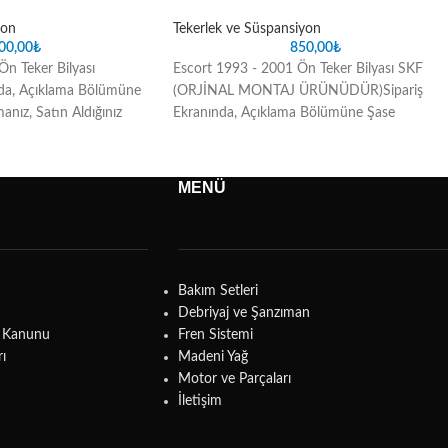
yon
Tekerlek ve Süspansiyon
00,00
₺
850,00
₺
n Teker Bilyası
Escort 1993 - 2001 Ön Teker Bilyası SKF
nda, Açıklama Bölümüne
(ORJİNAL MONTAJ ÜRÜNÜDÜR)Sipariş
nız, Satın Aldığınız
Ekranında, Açıklama Bölümüne Şase
uyuşmazlık sorunlarını
Numarasını Yazmanız, Satın Aldığınız Parçada
oluşabilecek uyuşmazlık sorunlarını ortadan
kaldıracaktır
MENÜ
Bakım Setleri
Debriyaj ve Şanzıman
ma Kanunu
Fren Sistemi
rı
Madeni Yağ
Motor ve Parçaları
İletişim