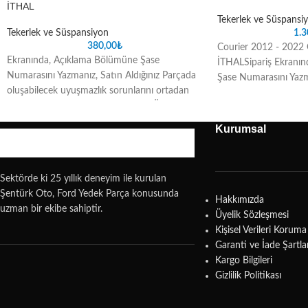
İTHAL
Tekerlek ve Süspansi
Tekerlek ve Süspansiyon
1.3
380,00
₺
Courier 2012 - 2022 Ö
Ekranında, Açıklama Bölümüne Şase
İTHALSipariş Ekranı
Numarasını Yazmanız, Satın Aldığınız Parçada
Şase Numarasını Yazma
oluşabilecek uyuşmazlık sorunlarını ortadan
Parçada oluşabilecek 
kaldıracaktırConnect 2002 - 2014 Ön
ortadan kaldıracaktır
Amortisör Takozu İTHAL
Kurumsal
Sektörde ki 25 yıllık deneyim ile kurulan
Şentürk Oto, Ford Yedek Parça konusunda
Hakkımızda
uzman bir ekibe sahiptir.
Üyelik Sözleşmesi
Kişisel Verileri Koru
Garanti ve İade Şartla
Kargo Bilgileri
Gizlilik Politikası