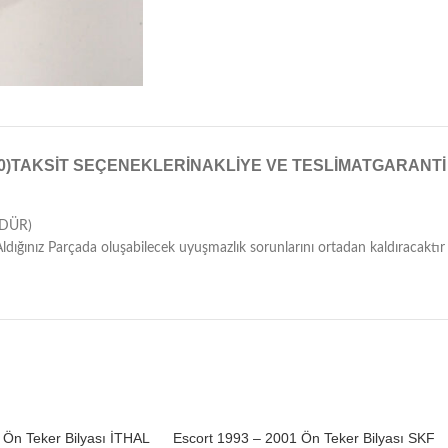
0)
TAKSIT SEÇENEKLERI
NAKLIYE VE TESLIMAT
GARANTI
ÜDÜR)
ığınız Parçada oluşabilecek uyuşmazlık sorunlarını ortadan kaldıracaktır
 Ön Teker Bilyası İTHAL
Escort 1993 – 2001 Ön Teker Bilyası SKF