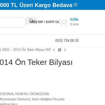
.000 TL Üzeri Kargo Bedava
0,00
₺
GIRIŞ YAP / KAYIT OL
0
ürün
0552 724 00 35
 2002 – 2014 Ön Teker Bilyası SKF
014 Ön Teker Bilyası
SKF (ORJİNAL MONTAJ ÜRÜNÜDÜR)
Numarasını Yazmanız, Satın Aldığınız Parçada
kaldıracaktır