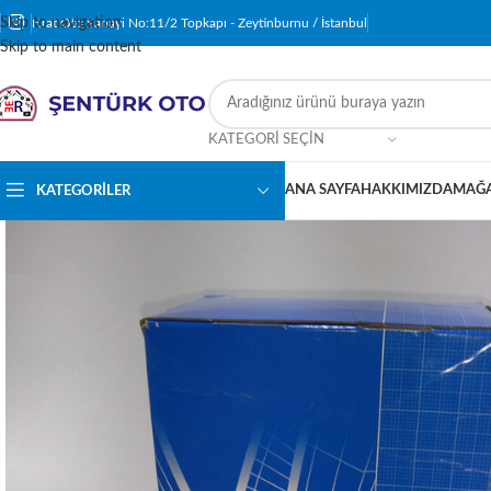
Skip to navigation
Fırat Oto Sanayi No:11/2 Topkapı - Zeytinburnu / İstanbul
Skip to main content
KATEGORI SEÇIN
ANA SAYFA
HAKKIMIZDA
MAĞ
KATEGORILER