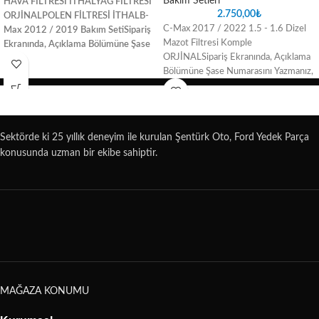
Bakım Setleri
HAVA FİLTRESİ İTHAL
YAĞ FİLTRESİ
2.750,00
₺
ORJİNAL
POLEN FİLTRESİ İTHAL
B-
C-Max 2017 / 2022 1.5 - 1.6 Dizel
Max 2012 / 2019 Bakım Seti
Sipariş
Mazot Filtresi Komple
Ekranında, Açıklama Bölümüne Şase
ORJİNALSipariş Ekranında, Açıklama
Numarasını Yazmanız, Satın Aldığınız
Bölümüne Şase Numarasını Yazmanız,
Parçada oluşabilecek uyuşmazlık
Satın Aldığınız Parçada oluşabilecek
sorunlarını ortadan kaldıracaktır.
uyuşmazlık sorunlarını ortadan
kaldıracaktır.
Sektörde ki 25 yıllık deneyim ile kurulan Şentürk Oto, Ford Yedek Parça
konusunda uzman bir ekibe sahiptir.
MAĞAZA KONUMU