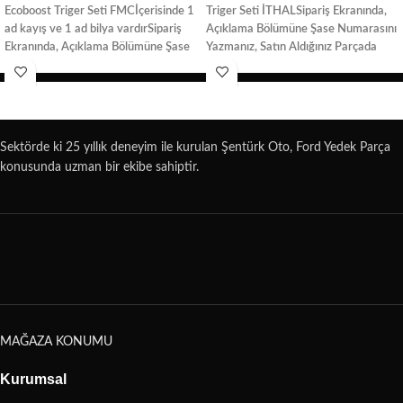
Ecoboost Triger Seti FMC
İçerisinde 1
Triger Seti İTHAL
Sipariş Ekranında,
ad kayış ve 1 ad bilya vardır
Sipariş
Açıklama Bölümüne Şase Numarasını
Ekranında, Açıklama Bölümüne Şase
Yazmanız, Satın Aldığınız Parçada
Numarasını Yazmanız, Satın Aldığınız
oluşabilecek uyuşmazlık sorunlarını
Parçada oluşabilecek uyuşmazlık
ortadan kaldıracaktır
sorunlarını ortadan kaldıracaktır
Sektörde ki 25 yıllık deneyim ile kurulan Şentürk Oto, Ford Yedek Parça
konusunda uzman bir ekibe sahiptir.
MAĞAZA KONUMU
Kurumsal